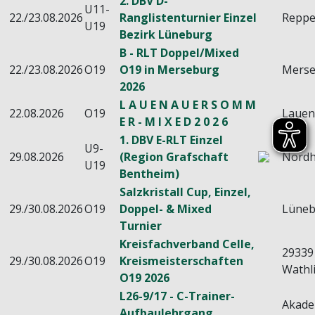
2. DBV D-
U11-
22./23.08.2026
Ranglistenturnier Einzel
Reppe
U19
Bezirk Lüneburg
B - RLT Doppel/Mixed
22./23.08.2026
O19
O19 in Merseburg
Mers
2026
L A U E N A U E R S O M M
22.08.2026
O19
Laue
E R - M I X E D 2 0 2 6
1. DBV E-RLT Einzel
U9-
29.08.2026
(Region Grafschaft
Nord
U19
Bentheim)
Salzkristall Cup, Einzel,
29./30.08.2026
O19
Doppel- & Mixed
Lüneb
Turnier
Kreisfachverband Celle,
29339
29./30.08.2026
O19
Kreismeisterschaften
Wathl
O19 2026
L26-9/17 - C-Trainer-
Akade
Aufbaulehrgang