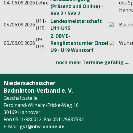
04.-06.09.2026
Lehre
des Sp
(Präsenz und Online) -
Hanno
BVV 2 / SVV 2
U11-
Landesmeisterschaft
05./06.09.2026
Buchh
U15
U11-U15
2. DBV E-
U9-
05./06.09.2026
Ranglistenturnier Einzel
Wunst
U19
U9 - U19 Wunstorf
noch mehr Termine gefällig ....
Niedersächsischer
Badminton-Verband e. V.
Geschäftsstelle
Ferdinand-Wilhelm-Fricke-Weg 10
30169 Hannover
Fon 0511/980012, Fax 0511/9887583
E-Mail:
gst@nbv-online.de