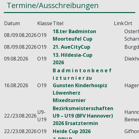
Termine/Ausschreibungen
Datum
Klasse
Titel
Link
Ort
18.ter Badminton
Oster
08./09.08.2026
O19
Moorteufel Cup
Schar
08./09.08.2026
O19
21. AueCityCup
Burgd
13. Hildesia-Cup
09.08.2026
O19
Diekh
2026
B a d m i n t o n b e n e f
i z t u r n i e r zu
16.08.2026
O19
Gunsten Kinderhospiz
Hage
Löwenherz
Mixedturnier
Bezirksmeisterschaften
U9-
Hanno
22./23.08.2026
U9 – U19 (BFV Hannover)
U19
Beme
2026 Ersatztermin
22./23.08.2026
O19
Heide Cup 2026
Gifho