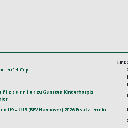
Link
orteufel Cup
 e f i z t u r n i e r zu Gunsten Kinderhospiz
ier
en U9 – U19 (BFV Hannover) 2026 Ersatztermin