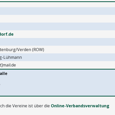
orf.de
otenburg/Verden (ROW)
ing-Lühmann
]mail.de
alle
f
h die Vereine ist über die
Online-Verbandsverwaltung