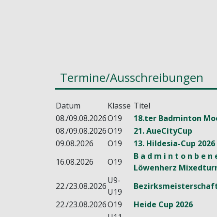
Termine/Ausschreibungen
Datum
Klasse
Titel
08./09.08.2026
O19
18.ter Badminton Mo
08./09.08.2026
O19
21. AueCityCup
09.08.2026
O19
13. Hildesia-Cup 2026
B a d m i n t o n b e n
16.08.2026
O19
Löwenherz Mixedturn
U9-
22./23.08.2026
Bezirksmeisterschaft
U19
22./23.08.2026
O19
Heide Cup 2026