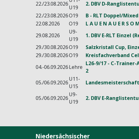
U11-
22./23.08.2026
2. DBV D-Ranglistentu
U19
22./23.08.2026
O19
B - RLT Doppel/Mixed
22.08.2026
O19
L A U E N A U E R S O M
U9-
29.08.2026
1. DBV E-RLT Einzel 
U19
29./30.08.2026
O19
Salzkristall Cup, Ein
29./30.08.2026
O19
Kreisfachverband Cel
L26-9/17 - C-Trainer-
04.-06.09.2026
Lehre
2
U11-
05./06.09.2026
Landesmeisterschaft
U15
U9-
05./06.09.2026
2. DBV E-Ranglistentu
U19
Niedersächsischer