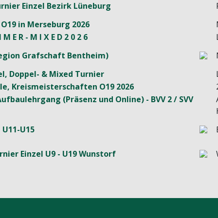
rnier Einzel Bezirk Lüneburg
 O19 in Merseburg 2026
 M E R - M I X E D 2 0 2 6
(Region Grafschaft Bentheim)
zel, Doppel- & Mixed Turnier
le, Kreismeisterschaften O19 2026
Aufbaulehrgang (Präsenz und Online) - BVV 2 / SVV
 U11-U15
rnier Einzel U9 - U19 Wunstorf