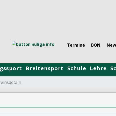
Termine
BON
New
gssport
Breitensport
Schule
Lehre
S
einsdetails