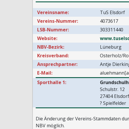
Vereinsname:
TuS Elsdorf
Vereins-Nummer:
4073617
LSB-Nummer:
303311440
Website:
www.tuselsd
NBV-Bezirk:
Lüneburg
Kreisverband:
Osterholz/R
Ansprechpartner:
Antje Dierk
E-Mail:
aluehmann[at
Sporthalle 1:
Grundschulh
Schulstr. 12
27404 Elsdor
? Spielfelder
Die Änderung der Vereins-Stammdaten durc
NBV möglich.