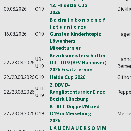
13. Hildesia-Cup
09.08.2026
O19
Diekh
2026
B a d m i n t o n b e n e f
i z t u r n i e r zu
16.08.2026
O19
Gunsten Kinderhospiz
Hage
Löwenherz
Mixedturnier
Bezirksmeisterschaften
U9-
Hanno
22./23.08.2026
U9 – U19 (BFV Hannover)
U19
Beme
2026 Ersatztermin
22./23.08.2026
O19
Heide Cup 2026
Gifho
2. DBV D-
U11-
22./23.08.2026
Ranglistenturnier Einzel
Reppe
U19
Bezirk Lüneburg
B - RLT Doppel/Mixed
22./23.08.2026
O19
O19 in Merseburg
Mers
2026
L A U E N A U E R S O M M