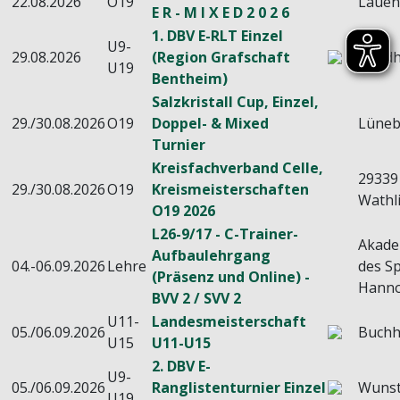
22.08.2026
O19
Laue
E R - M I X E D 2 0 2 6
1. DBV E-RLT Einzel
U9-
29.08.2026
(Region Grafschaft
Nord
U19
Bentheim)
Salzkristall Cup, Einzel,
29./30.08.2026
O19
Doppel- & Mixed
Lüneb
Turnier
Kreisfachverband Celle,
29339
29./30.08.2026
O19
Kreismeisterschaften
Wathl
O19 2026
L26-9/17 - C-Trainer-
Akade
Aufbaulehrgang
04.-06.09.2026
Lehre
des Sp
(Präsenz und Online) -
Hanno
BVV 2 / SVV 2
U11-
Landesmeisterschaft
05./06.09.2026
Buchh
U15
U11-U15
2. DBV E-
U9-
05./06.09.2026
Ranglistenturnier Einzel
Wunst
U19