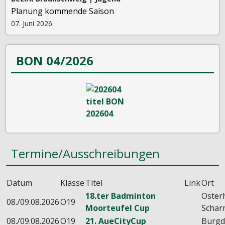
Planung kommende Saison
07. Juni 2026
BON 04/2026
Termine/Ausschreibungen
Datum
Klasse
Titel
Link
Ort
18.ter Badminton
Oster
08./09.08.2026
O19
Moorteufel Cup
Schar
08./09.08.2026
O19
21. AueCityCup
Burgd