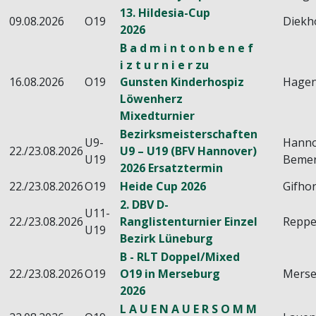
13. Hildesia-Cup
09.08.2026
O19
Diekh
2026
B a d m i n t o n b e n e f
i z t u r n i e r zu
16.08.2026
O19
Gunsten Kinderhospiz
Hage
Löwenherz
Mixedturnier
Bezirksmeisterschaften
U9-
Hanno
22./23.08.2026
U9 – U19 (BFV Hannover)
U19
Beme
2026 Ersatztermin
22./23.08.2026
O19
Heide Cup 2026
Gifho
2. DBV D-
U11-
22./23.08.2026
Ranglistenturnier Einzel
Reppe
U19
Bezirk Lüneburg
B - RLT Doppel/Mixed
22./23.08.2026
O19
O19 in Merseburg
Mers
2026
L A U E N A U E R S O M M