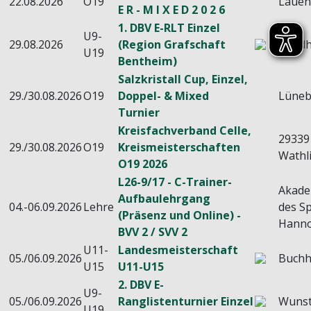
22.08.2026
O19
Laue
E R - M I X E D 2 0 2 6
1. DBV E-RLT Einzel
U9-
29.08.2026
(Region Grafschaft
Nord
U19
Bentheim)
Salzkristall Cup, Einzel,
29./30.08.2026
O19
Doppel- & Mixed
Lüneb
Turnier
Kreisfachverband Celle,
29339
29./30.08.2026
O19
Kreismeisterschaften
Wathl
O19 2026
L26-9/17 - C-Trainer-
Akade
Aufbaulehrgang
04.-06.09.2026
Lehre
des Sp
(Präsenz und Online) -
Hanno
BVV 2 / SVV 2
U11-
Landesmeisterschaft
05./06.09.2026
Buchh
U15
U11-U15
2. DBV E-
U9-
05./06.09.2026
Ranglistenturnier Einzel
Wunst
U19