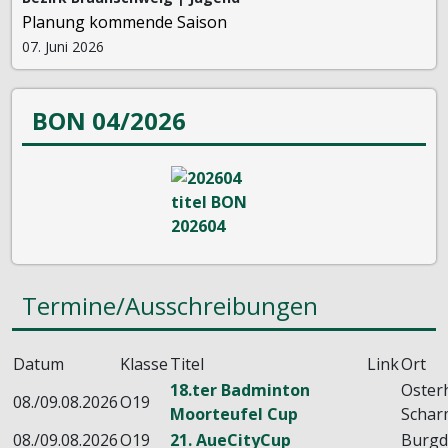
Planung kommende Saison
07. Juni 2026
BON 04/2026
Termine/Ausschreibungen
Datum
Klasse
Titel
Link
Ort
18.ter Badminton
Oster
08./09.08.2026
O19
Moorteufel Cup
Schar
08./09.08.2026
O19
21. AueCityCup
Burgd