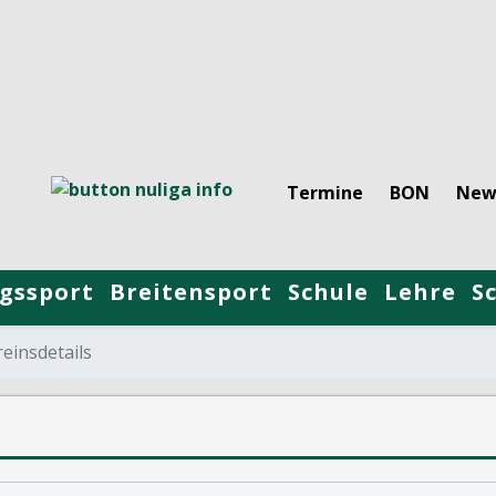
Termine
BON
New
gssport
Breitensport
Schule
Lehre
S
einsdetails