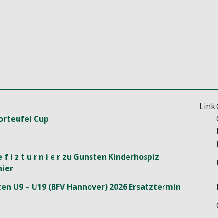
Link
orteufel Cup
 e f i z t u r n i e r zu Gunsten Kinderhospiz
ier
en U9 – U19 (BFV Hannover) 2026 Ersatztermin