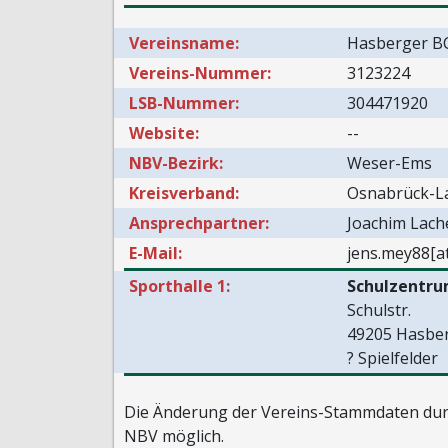
Vereinsname:
Hasberger B
Vereins-Nummer:
3123224
LSB-Nummer:
304471920
Website:
--
NBV-Bezirk:
Weser-Ems
Kreisverband:
Osnabrück-L
Ansprechpartner:
Joachim Lach
E-Mail:
jens.mey88[a
Sporthalle 1:
Schulzentru
Schulstr.
49205 Hasbe
? Spielfelder
Die Änderung der Vereins-Stammdaten durc
NBV möglich.