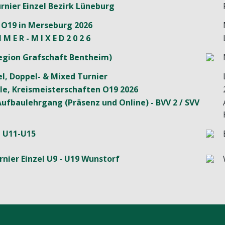
rnier Einzel Bezirk Lüneburg
 O19 in Merseburg 2026
 M E R - M I X E D 2 0 2 6
(Region Grafschaft Bentheim)
zel, Doppel- & Mixed Turnier
le, Kreismeisterschaften O19 2026
Aufbaulehrgang (Präsenz und Online) - BVV 2 / SVV
 U11-U15
rnier Einzel U9 - U19 Wunstorf