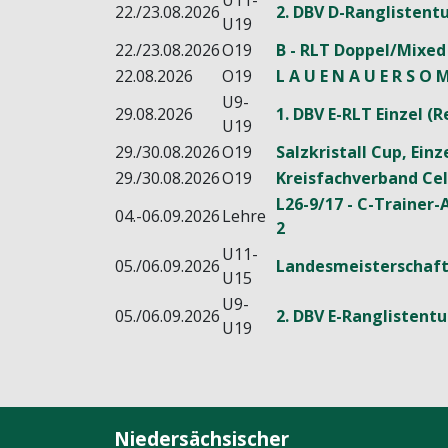
U11-
22./23.08.2026
2. DBV D-Ranglistentu
U19
22./23.08.2026
O19
B - RLT Doppel/Mixed
22.08.2026
O19
L A U E N A U E R S O M
U9-
29.08.2026
1. DBV E-RLT Einzel 
U19
29./30.08.2026
O19
Salzkristall Cup, Ein
29./30.08.2026
O19
Kreisfachverband Cel
L26-9/17 - C-Trainer-
04.-06.09.2026
Lehre
2
U11-
05./06.09.2026
Landesmeisterschaft
U15
U9-
05./06.09.2026
2. DBV E-Ranglistentu
U19
Niedersächsischer