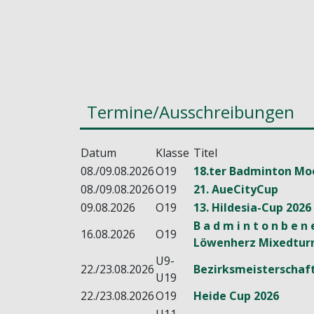
Termine/Ausschreibungen
Datum
Klasse
Titel
08./09.08.2026
O19
18.ter Badminton Mo
08./09.08.2026
O19
21. AueCityCup
09.08.2026
O19
13. Hildesia-Cup 2026
B a d m i n t o n b e n
16.08.2026
O19
Löwenherz Mixedturn
U9-
22./23.08.2026
Bezirksmeisterschaft
U19
22./23.08.2026
O19
Heide Cup 2026