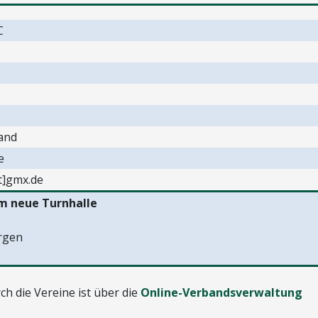
C
and
e
t]gmx.de
m neue Turnhalle
rgen
h die Vereine ist über die
Online-Verbandsverwaltung