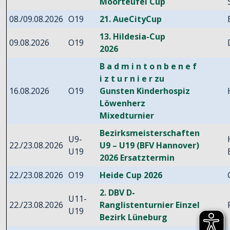
Moorteufel Cup
08./09.08.2026
O19
21. AueCityCup
13. Hildesia-Cup
09.08.2026
O19
2026
B a d m i n t o n b e n e f
i z t u r n i e r zu
16.08.2026
O19
Gunsten Kinderhospiz
Löwenherz
Mixedturnier
Bezirksmeisterschaften
U9-
22./23.08.2026
U9 – U19 (BFV Hannover)
U19
2026 Ersatztermin
22./23.08.2026
O19
Heide Cup 2026
2. DBV D-
U11-
22./23.08.2026
Ranglistenturnier Einzel
U19
Bezirk Lüneburg