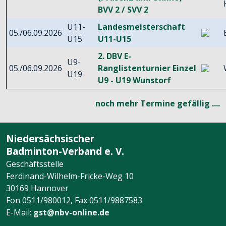
BVV 2 / SVV 2
U11-
Landesmeisterschaft
05./06.09.2026
U15
U11-U15
2. DBV E-
U9-
05./06.09.2026
Ranglistenturnier Einzel
U19
U9 - U19 Wunstorf
noch mehr Termine gefällig ....
Niedersächsischer
Badminton-Verband e. V.
Geschäftsstelle
Ferdinand-Wilhelm-Fricke-Weg 10
30169 Hannover
Fon 0511/980012, Fax 0511/9887583
E-Mail:
gst@nbv-online.de