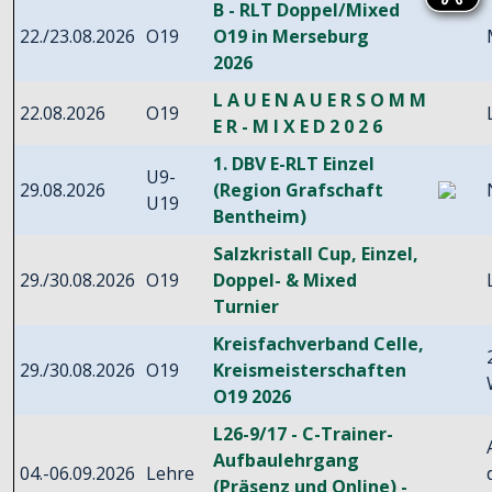
B - RLT Doppel/Mixed
22./23.08.2026
O19
O19 in Merseburg
2026
L A U E N A U E R S O M M
22.08.2026
O19
E R - M I X E D 2 0 2 6
1. DBV E-RLT Einzel
U9-
29.08.2026
(Region Grafschaft
U19
Bentheim)
Salzkristall Cup, Einzel,
29./30.08.2026
O19
Doppel- & Mixed
Turnier
Kreisfachverband Celle,
29./30.08.2026
O19
Kreismeisterschaften
O19 2026
L26-9/17 - C-Trainer-
Aufbaulehrgang
04.-06.09.2026
Lehre
(Präsenz und Online) -