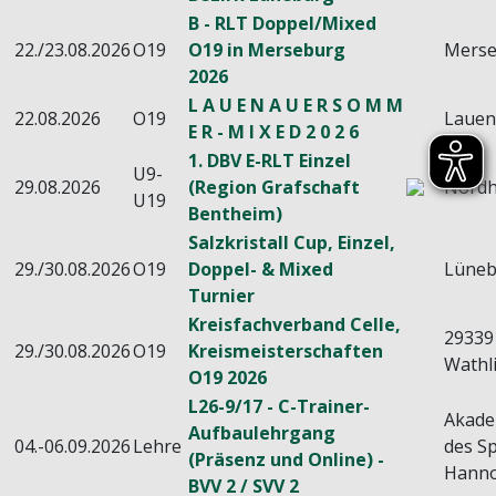
B - RLT Doppel/Mixed
22./23.08.2026
O19
O19 in Merseburg
Mers
2026
L A U E N A U E R S O M M
22.08.2026
O19
Laue
E R - M I X E D 2 0 2 6
1. DBV E-RLT Einzel
U9-
29.08.2026
(Region Grafschaft
Nord
U19
Bentheim)
Salzkristall Cup, Einzel,
29./30.08.2026
O19
Doppel- & Mixed
Lüneb
Turnier
Kreisfachverband Celle,
29339
29./30.08.2026
O19
Kreismeisterschaften
Wathl
O19 2026
L26-9/17 - C-Trainer-
Akade
Aufbaulehrgang
04.-06.09.2026
Lehre
des Sp
(Präsenz und Online) -
Hanno
BVV 2 / SVV 2