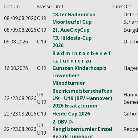
Datum
Klasse
Titel
Link
Ort
18.ter Badminton
Oster
08./09.08.2026
O19
Moorteufel Cup
Schar
08./09.08.2026
O19
21. AueCityCup
Burgd
13. Hildesia-Cup
09.08.2026
O19
Diekh
2026
B a d m i n t o n b e n e f
i z t u r n i e r zu
16.08.2026
O19
Gunsten Kinderhospiz
Hage
Löwenherz
Mixedturnier
Bezirksmeisterschaften
U9-
Hanno
22./23.08.2026
U9 – U19 (BFV Hannover)
U19
Beme
2026 Ersatztermin
22./23.08.2026
O19
Heide Cup 2026
Gifho
2. DBV D-
U11-
22./23.08.2026
Ranglistenturnier Einzel
Reppe
U19
Bezirk Lüneburg