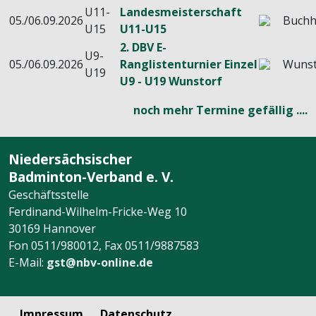
U11-
Landesmeisterschaft
05./06.09.2026
Buchh
U15
U11-U15
2. DBV E-
U9-
05./06.09.2026
Ranglistenturnier Einzel
Wunst
U19
U9 - U19 Wunstorf
noch mehr Termine gefällig ....
Niedersächsischer
Badminton-Verband e. V.
Geschäftsstelle
Ferdinand-Wilhelm-Fricke-Weg 10
30169 Hannover
Fon 0511/980012, Fax 0511/9887583
E-Mail:
gst@nbv-online.de
Impressum
Datenschutz