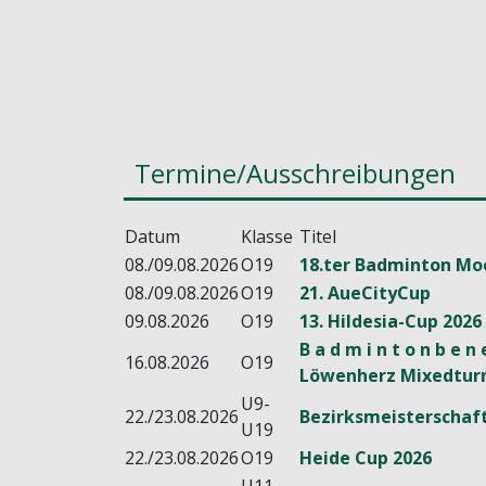
Termine/Ausschreibungen
Datum
Klasse
Titel
08./09.08.2026
O19
18.ter Badminton Mo
08./09.08.2026
O19
21. AueCityCup
09.08.2026
O19
13. Hildesia-Cup 2026
B a d m i n t o n b e n
16.08.2026
O19
Löwenherz Mixedturn
U9-
22./23.08.2026
Bezirksmeisterschaft
U19
22./23.08.2026
O19
Heide Cup 2026