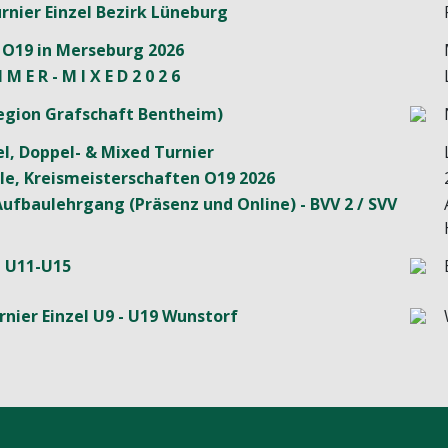
rnier Einzel Bezirk Lüneburg
 O19 in Merseburg 2026
 M E R - M I X E D 2 0 2 6
(Region Grafschaft Bentheim)
zel, Doppel- & Mixed Turnier
le, Kreismeisterschaften O19 2026
Aufbaulehrgang (Präsenz und Online) - BVV 2 / SVV
 U11-U15
rnier Einzel U9 - U19 Wunstorf