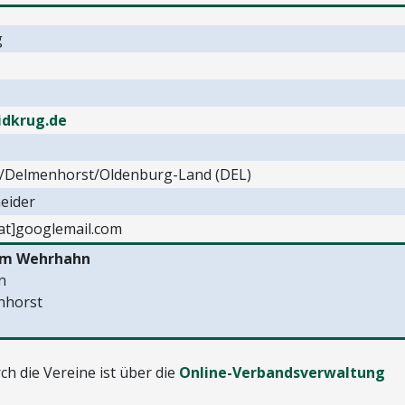
g
idkrug.de
/Delmenhorst/Oldenburg-Land (DEL)
eider
at]googlemail.com
Am Wehrhahn
n
nhorst
h die Vereine ist über die
Online-Verbandsverwaltung