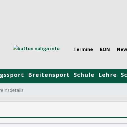
Termine
BON
New
gssport
Breitensport
Schule
Lehre
S
einsdetails