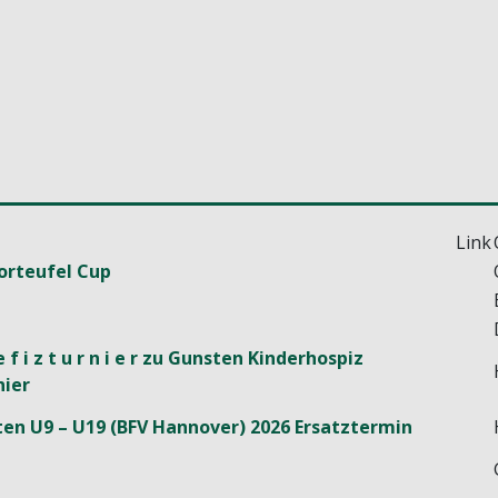
Link
orteufel Cup
 e f i z t u r n i e r zu Gunsten Kinderhospiz
ier
en U9 – U19 (BFV Hannover) 2026 Ersatztermin