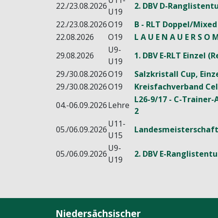
U11-
22./23.08.2026
2. DBV D-Ranglistentu
U19
22./23.08.2026
O19
B - RLT Doppel/Mixed
22.08.2026
O19
L A U E N A U E R S O M
U9-
29.08.2026
1. DBV E-RLT Einzel 
U19
29./30.08.2026
O19
Salzkristall Cup, Ein
29./30.08.2026
O19
Kreisfachverband Cel
L26-9/17 - C-Trainer-
04.-06.09.2026
Lehre
2
U11-
05./06.09.2026
Landesmeisterschaft
U15
U9-
05./06.09.2026
2. DBV E-Ranglistentu
U19
Niedersächsischer