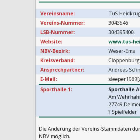
Vereinsname:
TuS Heidkru
Vereins-Nummer:
3043546
LSB-Nummer:
304395400
Website:
www.tus-he
NBV-Bezirk:
Weser-Ems
Kreisverband:
Cloppenburg
Ansprechpartner:
Andreas Schn
E-Mail:
sleeper1969[
Sporthalle 1:
Sporthalle 
Am Wehrhah
27749 Delme
? Spielfelder
Die Änderung der Vereins-Stammdaten durc
NBV möglich.