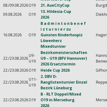
08./09.08.2026
O19
21. AueCityCup
Burgd
13. Hildesia-Cup
09.08.2026
O19
Diekh
2026
B a d m i n t o n b e n e f
i z t u r n i e r zu
16.08.2026
O19
Gunsten Kinderhospiz
Hage
Löwenherz
Mixedturnier
Bezirksmeisterschaften
U9-
Hanno
22./23.08.2026
U9 – U19 (BFV Hannover)
U19
Beme
2026 Ersatztermin
22./23.08.2026
O19
Heide Cup 2026
Gifho
2. DBV D-
U11-
22./23.08.2026
Ranglistenturnier Einzel
Reppe
U19
Bezirk Lüneburg
B - RLT Doppel/Mixed
22./23.08.2026
O19
O19 in Merseburg
Mers
2026