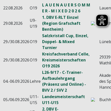
L A U E N A U E R S O M M
22.08.2026
O19
Laue
E R - M I X E D 2 0 2 6
1. DBV E-RLT Einzel
U9-
29.08.2026
(Region Grafschaft
Nord
U19
Bentheim)
Salzkristall Cup, Einzel,
29./30.08.2026
O19
Doppel- & Mixed
Lüneb
Turnier
Kreisfachverband Celle,
29339
29./30.08.2026
O19
Kreismeisterschaften
Wathl
O19 2026
L26-9/17 - C-Trainer-
Akade
Aufbaulehrgang
04.-06.09.2026
Lehre
des Sp
(Präsenz und Online) -
Hanno
BVV 2 / SVV 2
U11-
Landesmeisterschaft
05./06.09.2026
Buchh
U15
U11-U15
2. DBV E-