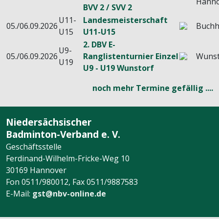
Hanno
BVV 2 / SVV 2
U11-
Landesmeisterschaft
05./06.09.2026
Buchh
U15
U11-U15
2. DBV E-
U9-
05./06.09.2026
Ranglistenturnier Einzel
Wunst
U19
U9 - U19 Wunstorf
noch mehr Termine gefällig ....
Niedersächsischer
Badminton-Verband e. V.
Geschäftsstelle
Ferdinand-Wilhelm-Fricke-Weg 10
30169 Hannover
Fon 0511/980012, Fax 0511/9887583
E-Mail:
gst@nbv-online.de