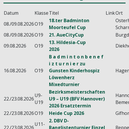
Datum
Klasse
Titel
Link
Ort
18.ter Badminton
Oster
08./09.08.2026
O19
Moorteufel Cup
Schar
08./09.08.2026
O19
21. AueCityCup
Burgd
13. Hildesia-Cup
09.08.2026
O19
Diekh
2026
B a d m i n t o n b e n e f
i z t u r n i e r zu
16.08.2026
O19
Gunsten Kinderhospiz
Hage
Löwenherz
Mixedturnier
Bezirksmeisterschaften
U9-
Hanno
22./23.08.2026
U9 – U19 (BFV Hannover)
U19
Beme
2026 Ersatztermin
22./23.08.2026
O19
Heide Cup 2026
Gifho
2. DBV D-
U11-
22./23.08.2026
Ranglistenturnier Einzel
Reppe