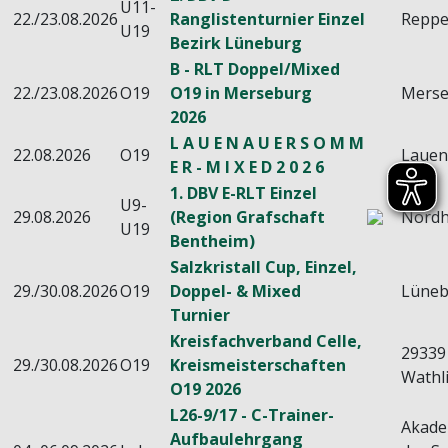
U11-
22./23.08.2026
Ranglistenturnier Einzel
Reppe
U19
Bezirk Lüneburg
B - RLT Doppel/Mixed
22./23.08.2026
O19
O19 in Merseburg
Mers
2026
L A U E N A U E R S O M M
22.08.2026
O19
Laue
E R - M I X E D 2 0 2 6
1. DBV E-RLT Einzel
U9-
29.08.2026
(Region Grafschaft
Nord
U19
Bentheim)
Salzkristall Cup, Einzel,
29./30.08.2026
O19
Doppel- & Mixed
Lüneb
Turnier
Kreisfachverband Celle,
29339
29./30.08.2026
O19
Kreismeisterschaften
Wathl
O19 2026
L26-9/17 - C-Trainer-
Akade
Aufbaulehrgang