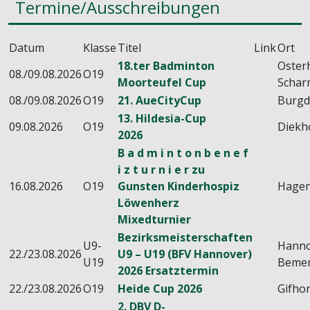
Termine/Ausschreibungen
Datum
Klasse
Titel
Link
Ort
18.ter Badminton
Oster
08./09.08.2026
O19
Moorteufel Cup
Schar
08./09.08.2026
O19
21. AueCityCup
Burgd
13. Hildesia-Cup
09.08.2026
O19
Diekh
2026
B a d m i n t o n b e n e f
i z t u r n i e r zu
16.08.2026
O19
Gunsten Kinderhospiz
Hage
Löwenherz
Mixedturnier
Bezirksmeisterschaften
U9-
Hanno
22./23.08.2026
U9 – U19 (BFV Hannover)
U19
Beme
2026 Ersatztermin
22./23.08.2026
O19
Heide Cup 2026
Gifho
2. DBV D-