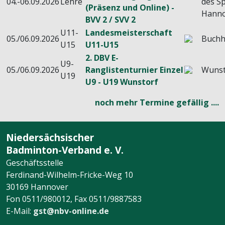
04.-06.09.2026
Lehre
des Sp
(Präsenz und Online) -
Hanno
BVV 2 / SVV 2
U11-
Landesmeisterschaft
05./06.09.2026
Buchh
U15
U11-U15
2. DBV E-
U9-
05./06.09.2026
Ranglistenturnier Einzel
Wunst
U19
U9 - U19 Wunstorf
noch mehr Termine gefällig ....
Niedersächsischer
Badminton-Verband e. V.
Geschäftsstelle
Ferdinand-Wilhelm-Fricke-Weg 10
30169 Hannover
Fon 0511/980012, Fax 0511/9887583
E-Mail:
gst@nbv-online.de