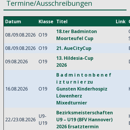
Termine/Ausschreibungen
Datum
Klasse
Titel
Link
18.ter Badminton
08./09.08.2026
O19
Moorteufel Cup
08./09.08.2026
O19
21. AueCityCup
13. Hildesia-Cup
09.08.2026
O19
2026
B a d m i n t o n b e n e f
i z t u r n i e r zu
16.08.2026
O19
Gunsten Kinderhospiz
Löwenherz
Mixedturnier
Bezirksmeisterschaften
U9-
22./23.08.2026
U9 – U19 (BFV Hannover)
U19
2026 Ersatztermin