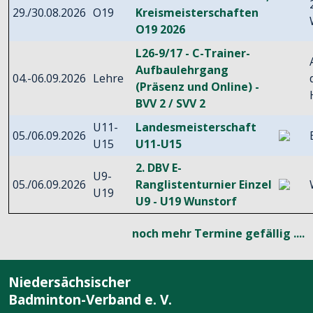
29./30.08.2026
O19
Kreismeisterschaften
O19 2026
L26-9/17 - C-Trainer-
Aufbaulehrgang
04.-06.09.2026
Lehre
(Präsenz und Online) -
BVV 2 / SVV 2
U11-
Landesmeisterschaft
05./06.09.2026
U15
U11-U15
2. DBV E-
U9-
05./06.09.2026
Ranglistenturnier Einzel
U19
U9 - U19 Wunstorf
noch mehr Termine gefällig ....
Niedersächsischer
Badminton-Verband e. V.