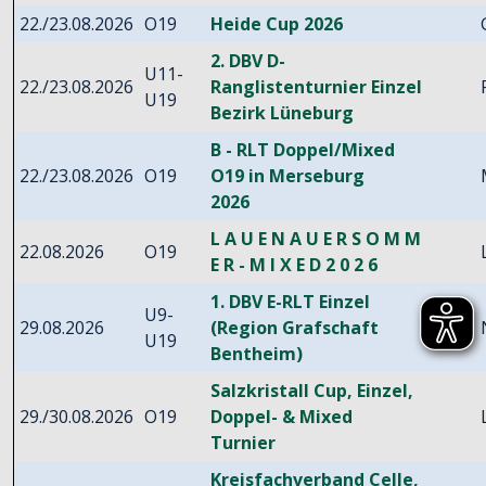
22./23.08.2026
O19
Heide Cup 2026
2. DBV D-
U11-
22./23.08.2026
Ranglistenturnier Einzel
U19
Bezirk Lüneburg
B - RLT Doppel/Mixed
22./23.08.2026
O19
O19 in Merseburg
2026
L A U E N A U E R S O M M
22.08.2026
O19
E R - M I X E D 2 0 2 6
1. DBV E-RLT Einzel
U9-
29.08.2026
(Region Grafschaft
U19
Bentheim)
Salzkristall Cup, Einzel,
29./30.08.2026
O19
Doppel- & Mixed
Turnier
Kreisfachverband Celle,