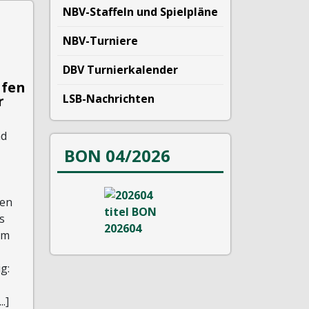
NBV-Staffeln und Spielpläne
NBV-Turniere
DBV Turnierkalender
afen
LSB-Nachrichten
r
nd
BON 04/2026
en
s
am
g:
.]