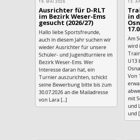
19. MAI 2026
13. A
Ausrichter für D-RLT
Tra
im Bezirk Weser-Ems
in 
gesucht (2026/27)
Osn
17.
Hallo liebe Sportsfreunde,
Am S
auch in diesem Jahr suchen wir
wird 
wieder Ausrichter für unsere
Train
Schüler- und Jugendturniere im
U13 
Bezirk Weser-Ems. Wer
Osna
Interesse daran hat, ein
Von 1
Turnier auszurichten, schickt
erwa
seine Bewerbung bitte bis zum
abwe
30.07.2026 an die Mailadresse
mit 
von Lara [...]
und L
und [.