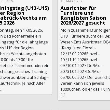
PRIL 2026
31. MÄRZ 2026
iningstag (U13-U15)
Ausrichter für
der Region
Turniere und
abrück-Vechta am
Ranglisten Saison
05.2026
2026/2027 gesucht
onntag, den 17.05.2026,
Moin zusammen,für folge
in Bad Rothenfelde ein
O19 Turniere sucht der Be
ingstag für die Jahrgänge
Weser-Ems Ausrichter: DB
bis U15 der Region
-Ranglisten Einzel –
brück/Vechta angeboten.
12./13.09.2026Einzel –
0:00 bis 17:00 Uhr
10./11.10.2026Einzel –
rtet die Teilnehmenden ein
09./10.01.2027 Do/Mx –
chslungsreiches Training
30./31.01.2027Do/Mx –
Schwerpunkten auf Schlag-
05./06.06.2027 Der ausrich
auftechnik. Je nach Alter
Verein kann sich jeweils
..]
aussuchen, ob er das Turn
[...]