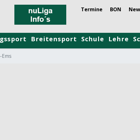
Termine
BON
New
gssport
Breitensport
Schule
Lehre
S
r-Ems