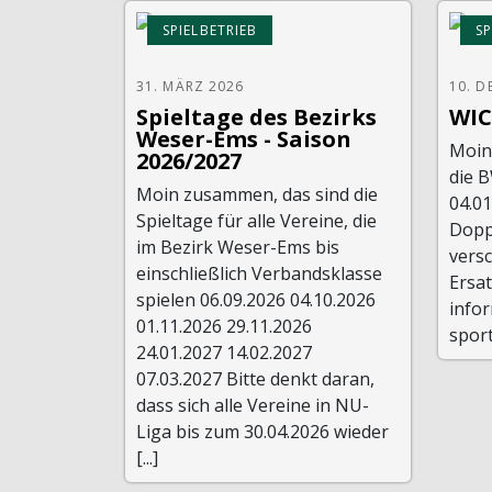
SPIELBETRIEB
SP
31. MÄRZ 2026
10. D
Spieltage des Bezirks
WIC
Weser-Ems - Saison
Moin
2026/2027
die 
Moin zusammen, das sind die
04.0
Spieltage für alle Vereine, die
Dopp
im Bezirk Weser-Ems bis
vers
einschließlich Verbandsklasse
Ersat
spielen 06.09.2026 04.10.2026
infor
01.11.2026 29.11.2026
spor
24.01.2027 14.02.2027
07.03.2027 Bitte denkt daran,
dass sich alle Vereine in NU-
Liga bis zum 30.04.2026 wieder
[...]