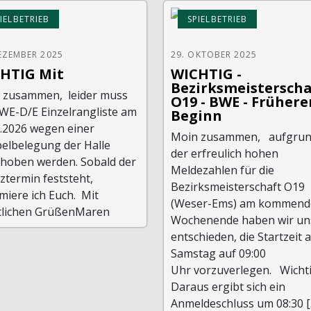
IELBETRIEB
SPIELBETRIEB
EZEMBER 2025
29. OKTOBER 2025
HTIG Mit
WICHTIG -
Bezirksmeistersch
 zusammen, leider muss
O19 - BWE - Frühere
BWE-D/E Einzelrangliste am
Beginn
1.2026 wegen einer
Moin zusammen, aufgru
elbelegung der Halle
der erfreulich hohen
choben werden. Sobald der
Meldezahlen für die
ztermin feststeht,
Bezirksmeisterschaft O19
miere ich Euch. Mit
(Weser-Ems) am kommend
tlichen GrüßenMaren
Wochenende haben wir un
entschieden, die Startzeit 
Samstag auf 09:00
Uhr vorzuverlegen. Wichti
Daraus ergibt sich ein
Anmeldeschluss um 08:30 [..