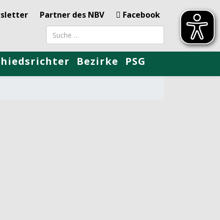
sletter
Partner des NBV
Facebook
Suchbegriff
chiedsrichter
Bezirke
PSG