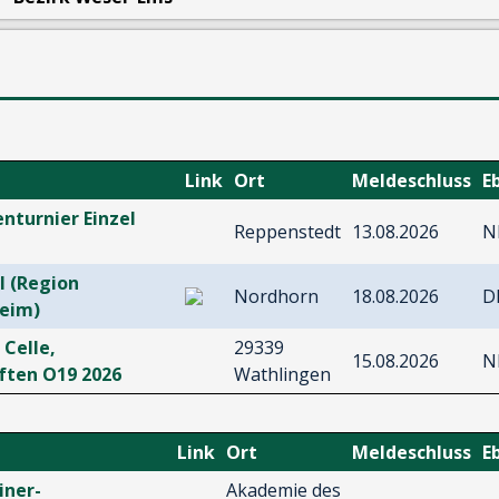
Link
Ort
Meldeschluss
E
enturnier Einzel
Reppenstedt
13.08.2026
N
l (Region
Nordhorn
18.08.2026
D
heim)
Celle,
29339
15.08.2026
N
ften O19 2026
Wathlingen
Link
Ort
Meldeschluss
E
iner-
Akademie des