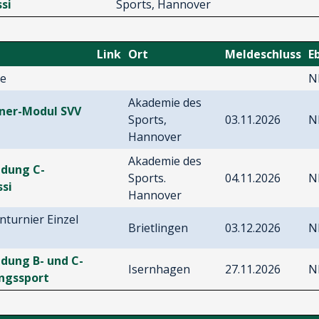
ssi
Sports, Hannover
Link
Ort
Meldeschluss
E
ne
N
Akademie des
iner-Modul SVV
Sports,
03.11.2026
N
Hannover
Akademie des
ldung C-
Sports.
04.11.2026
N
ssi
Hannover
nturnier Einzel
Brietlingen
03.12.2026
N
ldung B- und C-
Isernhagen
27.11.2026
N
ungssport