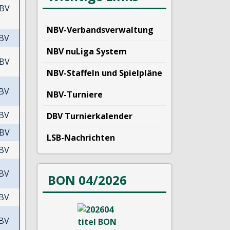
BV
NBV-Verbandsverwaltung
BV
NBV nuLiga System
BV
NBV-Staffeln und Spielpläne
BV
NBV-Turniere
BV
DBV Turnierkalender
BV
LSB-Nachrichten
BV
BV
BON 04/2026
BV
BV