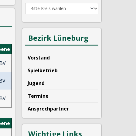
Bezirk Lüneburg
bene
Vorstand
BV
Spielbetrieb
BV
Jugend
Termine
BV
Ansprechpartner
bene
Wichtige Links