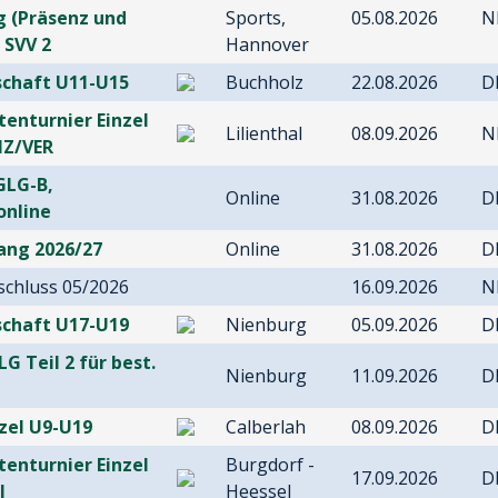
 (Präsenz und
Sports,
05.08.2026
N
/ SVV 2
Hannover
chaft U11-U15
Buchholz
22.08.2026
D
tenturnier Einzel
Lilienthal
08.09.2026
N
Z/VER
GLG-B,
Online
31.08.2026
D
online
ang 2026/27
Online
31.08.2026
D
chluss 05/2026
16.09.2026
N
chaft U17-U19
Nienburg
05.09.2026
D
LG Teil 2 für best.
Nienburg
11.09.2026
D
nzel U9-U19
Calberlah
08.09.2026
D
tenturnier Einzel
Burgdorf -
17.09.2026
D
l
Heessel