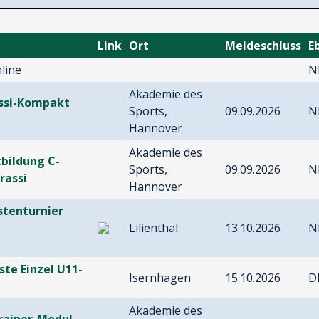
Link
Ort
Meldeschluss
E
line
N
Akademie des
assi-Kompakt
Sports,
09.09.2026
N
Hannover
Akademie des
tbildung C-
Sports,
09.09.2026
N
rassi
Hannover
istenturnier
Lilienthal
13.10.2026
N
ste Einzel U11-
Isernhagen
15.10.2026
D
Akademie des
Trainer-Modul