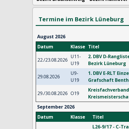
Termine im Bezirk Lüneburg
August 2026
Datum
Klasse
Titel
U11-
2. DBV D-Ranglist
22./23.08.2026
U19
Bezirk Lüneburg
U9-
1. DBV E-RLT Einze
29.08.2026
U19
Grafschaft Bent
Kreisfachverband 
29./30.08.2026
O19
Kreismeisterscha
September 2026
Datum
Klasse
Titel
L26-9/17 - C-Tra