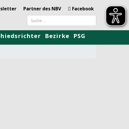
sletter
Partner des NBV
Facebook
Suchbegriff
chiedsrichter
Bezirke
PSG