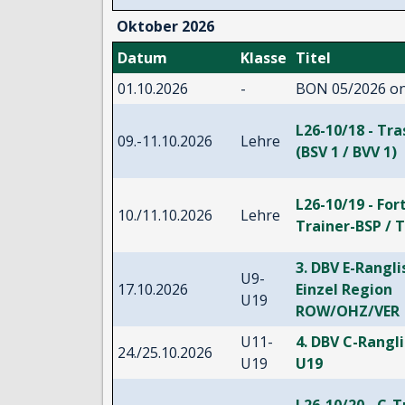
Oktober 2026
Datum
Klasse
Titel
01.10.2026
-
BON 05/2026 on
L26-10/18 - Tr
09.-11.10.2026
Lehre
(BSV 1 / BVV 1)
L26-10/19 - For
10./11.10.2026
Lehre
Trainer-BSP / T
3. DBV E-Rangl
U9-
17.10.2026
Einzel Region
U19
ROW/OHZ/VER
U11-
4. DBV C-Rangli
24./25.10.2026
U19
U19
L26-10/20 - C-