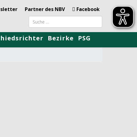
sletter
Partner des NBV
Facebook
Suchbegriff
chiedsrichter
Bezirke
PSG