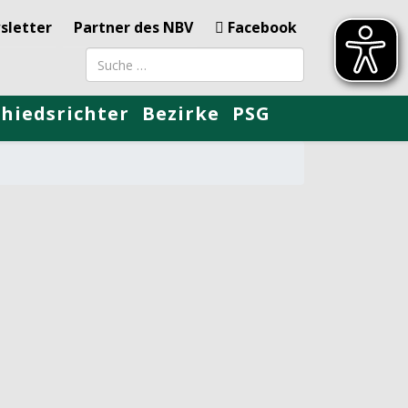
sletter
Partner des NBV
Facebook
Suchbegriff
chiedsrichter
Bezirke
PSG