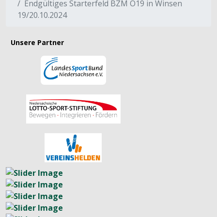
Endgültiges Starterfeld BZM O19 in Winsen
19/20.10.2024
Unsere Partner