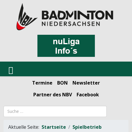
Termine
BON
Newsletter
Partner des NBV
Facebook
Suchbegriff
Aktuelle Seite:
Startseite
Spielbetrieb