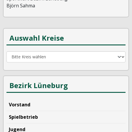
Björn Sahma
Auswahl Kreise
Bezirk Lüneburg
Vorstand
Spielbetrieb
Jugend