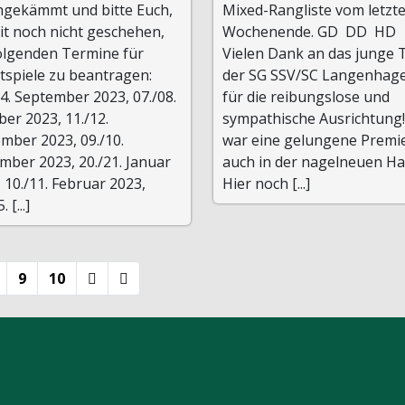
hgekämmt und bitte Euch,
Mixed-Rangliste vom letzt
it noch nicht geschehen,
Wochenende. GD DD HD
folgenden Termine für
Vielen Dank an das junge
tspiele zu beantragen:
der SG SSV/SC Langenhag
24. September 2023, 07./08.
für die reibungslose und
er 2023, 11./12.
sympathische Ausrichtung
mber 2023, 09./10.
war eine gelungene Premi
mber 2023, 20./21. Januar
auch in der nagelneuen Hal
 10./11. Februar 2023,
Hier noch [...]
 [...]
9
10