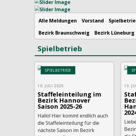
Alle Meldungen
Vorstand
Spielbetri
Bezirk Braunschweig
Bezirk Lüneburg
Spielbetrieb
SPIELBETRIEB
SP
10. JULI 2025
13. J
Staffeleinteilung im
Sta
Bezirk Hannover
Bez
Saison 2025-26
Han
202
Hallo! Hier kommt endlich auch
Liebe
die Staffeleinteilung für die
Bezi
nächste Saison im Bezirk