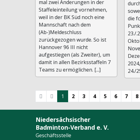
mal zwei Änderungen in der
durc
Staffeleinteilung vornehmen,
sowe
weil in der BK Süd noch eine
die 
Mannschaft nach dem
Punk
(Ab-)Meldeschluss
23./.
zurückgezogen wurde. So ist
Oktob
Hannover 96 III nicht
Nove
aufgestiegen (als Zweiter), um
Deze
damit in allen Bezirksstaffeln 7
2024,
Teams zu ermöglichen. [...]
24./25.
1
2
3
4
5
6
7
8
Niedersächsischer
Badminton-Verband e. V.
Geschäftsstelle