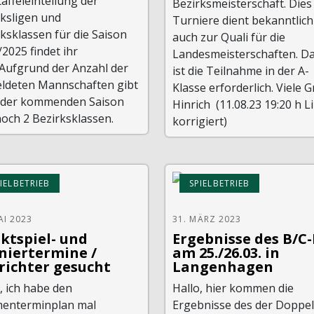
taffeleinteilung der
Bezirksmeisterschaft. Dies
rksligen und
Turniere dient bekanntlich
ksklassen für die Saison
auch zur Quali für die
2025 findet ihr
Landesmeisterschaften. D
 Aufgrund der Anzahl der
ist die Teilnahme in der A-
ldeten Mannschaften gibt
Klasse erforderlich. Viele 
n der kommenden Saison
Hinrich (11.08.23 19:20 h L
och 2 Bezirksklassen.
korrigiert)
IELBETRIEB
SPIELBETRIEB
AI 2023
31. MÄRZ 2023
ktspiel- und
Ergebnisse des B/C
niertermine /
am 25./26.03. in
richter gesucht
Langenhagen
, ich habe den
Hallo, hier kommen die
enterminplan mal
Ergebnisse des der Doppel