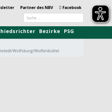
sletter
Partner des NBV
Facebook
Suchbegriff
chiedsrichter
Bezirke
PSG
elmstedt/Wolfsburg/Wolfenbüttel