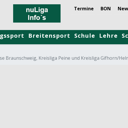
Termine
BON
New
gssport
Breitensport
Schule
Lehre
S
sse Braunschweig, Kreisliga Peine und Kreisliga Gifhorn/H