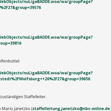
n/WebObjects/nuLigaBADDE.woa/wa/groupPage?
6%2F27&group=39576
n/WebObjects/nuLigaBADDE.woa/wa/groupPage?
roup=39816
lfenbüttel:
n/WebObjects/nuLigaBADDE.woa/wa/groupPage?
mstedt%2FWolfsburg++26%2F27&group=39656
zuständigen Staffelleiter.
 Mario Janetzko (
staffelleitung.janetzko@nbv-online.de