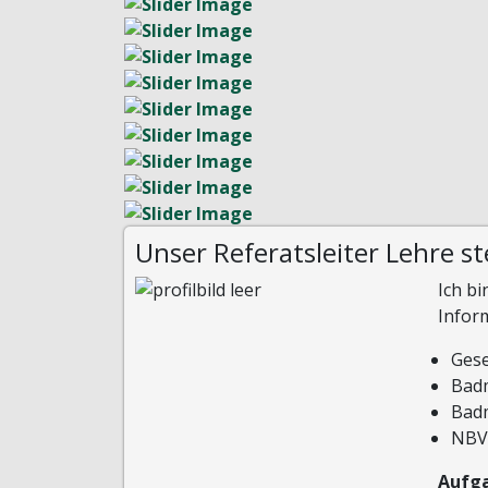
Unser Referatsleiter Lehre ste
Ich b
Infor
Gese
Badm
Badm
NBV-
Aufg