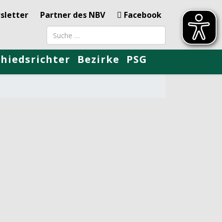
sletter
Partner des NBV
Facebook
Suchbegriff
chiedsrichter
Bezirke
PSG