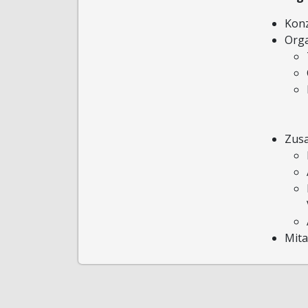
Kon
Orga
Zus
Mita