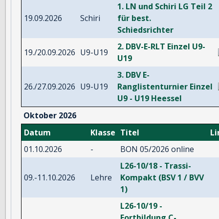
1. LN und Schiri LG Teil 2
19.09.2026
Schiri
für best.
Schiedsrichter
2. DBV-E-RLT Einzel U9-
19./20.09.2026
U9-U19
U19
3. DBV E-
26./27.09.2026
U9-U19
Ranglistenturnier Einzel
U9 - U19 Heessel
Oktober 2026
Datum
Klasse
Titel
Li
01.10.2026
-
BON 05/2026 online
L26-10/18 - Trassi-
09.-11.10.2026
Lehre
Kompakt (BSV 1 / BVV
1)
L26-10/19 -
Fortbildung C-