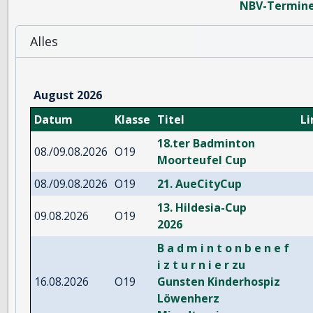
NBV-Termin
Alles
August 2026
Datum
Klasse
Titel
Li
18.ter Badminton
08./09.08.2026
O19
Moorteufel Cup
08./09.08.2026
O19
21. AueCityCup
13. Hildesia-Cup
09.08.2026
O19
2026
B a d m i n t o n b e n e f
i z t u r n i e r zu
16.08.2026
O19
Gunsten Kinderhospiz
Löwenherz