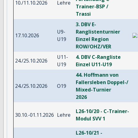
10./11.10.2026
Lehre
Trainer-BSP /
Trassi
3. DBV E-
U9-
Ranglistenturnier
17.10.2026
U19
Einzel Region
ROW/OHZ/VER
U11-
4. DBV C-Rangliste
24./25.10.2026
U19
Einzel U11-U19
44. Hoffmann von
Fallersleben Doppel-/
24./25.10.2026
O19
Mixed-Turnier
2026
L26-10/20 - C-Trainer-
30.10.-01.11.2026
Lehre
Modul SVV 1
L26-10/21 -