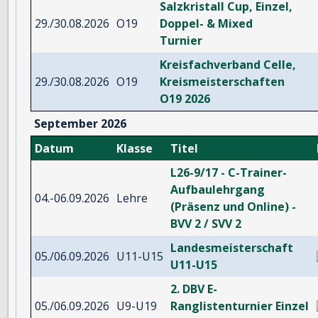
Salzkristall Cup, Einzel,
29./30.08.2026
O19
Doppel- & Mixed
Turnier
Kreisfachverband Celle,
29./30.08.2026
O19
Kreismeisterschaften
O19 2026
September 2026
Datum
Klasse
Titel
L26-9/17 - C-Trainer-
Aufbaulehrgang
04.-06.09.2026
Lehre
(Präsenz und Online) -
BVV 2 / SVV 2
Landesmeisterschaft
05./06.09.2026
U11-U15
U11-U15
2. DBV E-
05./06.09.2026
U9-U19
Ranglistenturnier Einzel