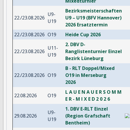
Mixedturnier
Bezirksmeisterschaften
U9-
22./23.08.2026
U9 – U19 (BFV Hannover)
U19
2026 Ersatztermin
22./23.08.2026
O19
Heide Cup 2026
2. DBV D-
U11-
22./23.08.2026
Ranglistenturnier Einzel
U19
Bezirk Lüneburg
B - RLT Doppel/Mixed
22./23.08.2026
O19
O19 in Merseburg
2026
L A U E N A U E R S O M M
22.08.2026
O19
E R - M I X E D 2 0 2 6
1. DBV E-RLT Einzel
U9-
29.08.2026
(Region Grafschaft
U19
Bentheim)