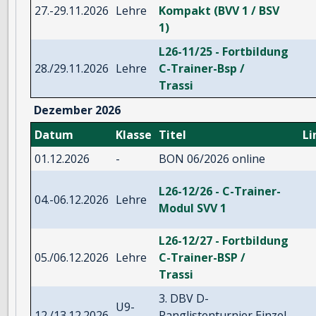
27.-29.11.2026
Lehre
Kompakt (BVV 1 / BSV
1)
L26-11/25 - Fortbildung
28./29.11.2026
Lehre
C-Trainer-Bsp /
Trassi
Dezember 2026
Datum
Klasse
Titel
Li
01.12.2026
-
BON 06/2026 online
L26-12/26 - C-Trainer-
04.-06.12.2026
Lehre
Modul SVV 1
L26-12/27 - Fortbildung
05./06.12.2026
Lehre
C-Trainer-BSP /
Trassi
3. DBV D-
U9-
12./13.12.2026
Ranglistenturnier Einzel