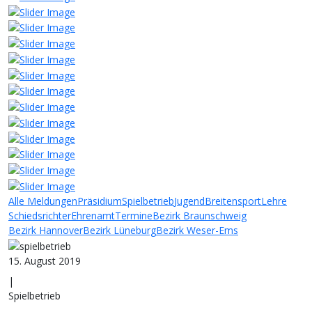
Alle Meldungen
Präsidium
Spielbetrieb
Jugend
Breitensport
Lehre
Schiedsrichter
Ehrenamt
Termine
Bezirk Braunschweig
Bezirk Hannover
Bezirk Lüneburg
Bezirk Weser-Ems
15. August 2019
|
Spielbetrieb