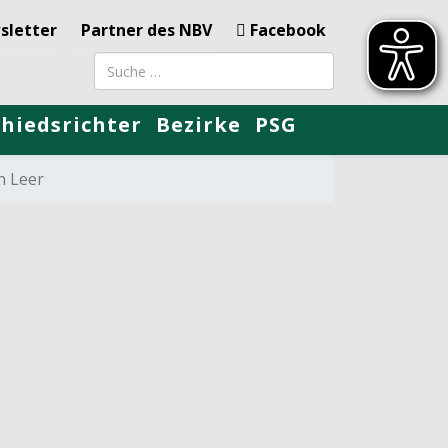
sletter
Partner des NBV
Facebook
Suchbegriff
chiedsrichter
Bezirke
PSG
n Leer