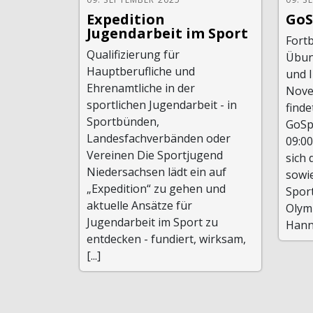
Expedition
GoS
Jugendarbeit im Sport
Fortb
Qualifizierung für
Übun
Hauptberufliche und
und I
Ehrenamtliche in der
Nove
sportlichen Jugendarbeit - in
finde
Sportbünden,
GoSpo
Landesfachverbänden oder
09:0
Vereinen Die Sportjugend
sich 
Niedersachsen lädt ein auf
sowi
„Expedition“ zu gehen und
Spor
aktuelle Ansätze für
Olym
Jugendarbeit im Sport zu
Hanno
entdecken - fundiert, wirksam,
[...]