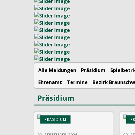
Alle Meldungen
Präsidium
Spielbetr
Ehrenamt
Termine
Bezirk Braunsch
Präsidium
PRÄSIDIUM
P
09. SEPTEMBER 2025
09. S