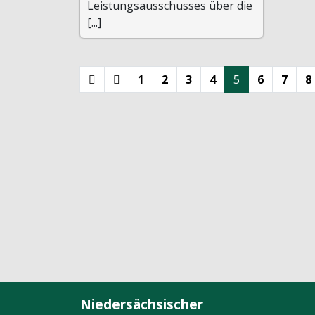
Leistungsausschusses über die
[...]
1
2
3
4
5
6
7
8
Niedersächsischer