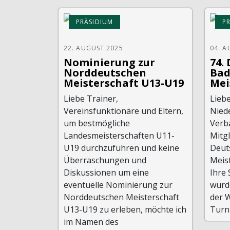
PRÄSIDIUM
P
22. AUGUST 2025
04. A
Nominierung zur
74.
Norddeutschen
Ba
Meisterschaft U13-U19
Mei
Liebe Trainer,
Lieb
Vereinsfunktionäre und Eltern,
Nied
um bestmögliche
Verba
Landesmeisterschaften U11-
Mitgl
U19 durchzuführen und keine
Deut
Überraschungen und
Meis
Diskussionen um eine
Ihre 
eventuelle Nominierung zur
wurd
Norddeutschen Meisterschaft
der 
U13-U19 zu erleben, möchte ich
Turni
im Namen des