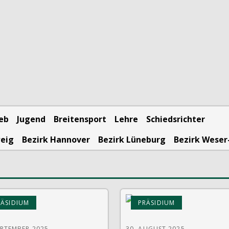
ieb
Jugend
Breitensport
Lehre
Schiedsrichter
weig
Bezirk Hannover
Bezirk Lüneburg
Bezirk Weser
RÄSIDIUM
PRÄSIDIUM
EPTEMBER 2025
30. AUGUST 2025