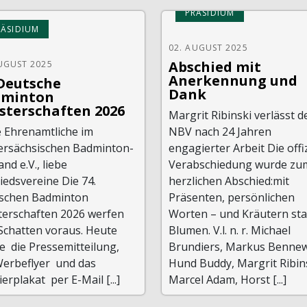
PRÄSIDIUM
RÄSIDIUM
02. AUGUST 2025
Abschied mit
UGUST 2025
Anerkennung und
 Deutsche
Dank
dminton
sterschaften 2026
Margrit Ribinski verlässt d
e Ehrenamtliche im
NBV nach 24 Jahren
ersächsischen Badminton-
engagierter Arbeit Die offiz
nd e.V., liebe
Verabschiedung wurde zu
iedsvereine Die 74.
herzlichen Abschied:mit
schen Badminton
Präsenten, persönlichen
terschaften 2026 werfen
Worten – und Kräutern sta
Schatten voraus. Heute
Blumen. V.l. n. r. Michael
e die Pressemitteilung,
Brundiers, Markus Bennew
Werbeflyer und das
Hund Buddy, Margrit Ribins
erplakat per E-Mail [...]
Marcel Adam, Horst [...]