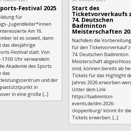
ports-Festival 2025
Start des
Ticketvorverkaufs 
ildung für
74. Deutschen
gs-,Jugendleiter*innen
Badminton
Meisterschaften 20
nteressierte Am 16.
mber ist es soweit, dann
Nachdem die Vorbereitun
t das diesjährige
für den Ticketvorverkauf z
rts-Festival statt. Von
74. Deutschen Badminton
0-17:00 Uhr verwandeln
Meisterschaft abgeschlos
die Akademie des Sports
sind, können bereits ab he
e das
Tickets für das Highlight d
tleistungszentrum und der
Jahres 2026 erworben wer
piastütztpunkt in
Unter dem Link
ver in eine große [...]
https://badminton-
events.de/dm-2026-
cloppenburg/ könnt ihr di
Tickets erwerben. [...]