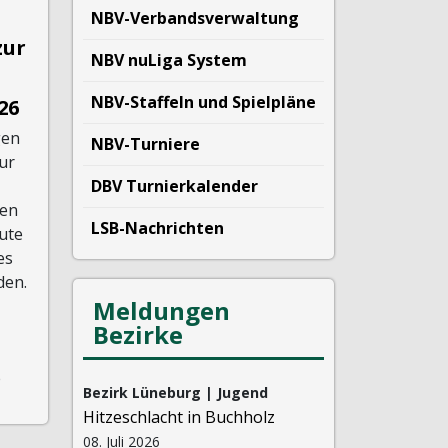
NBV-Verbandsverwaltung
zur
NBV nuLiga System
NBV-Staffeln und Spielpläne
26
gen
NBV-Turniere
ur
DBV Turnierkalender
sen
LSB-Nachrichten
ute
es
den.
Meldungen
Bezirke
e
Bezirk Lüneburg | Jugend
Hitzeschlacht in Buchholz
08. Juli 2026