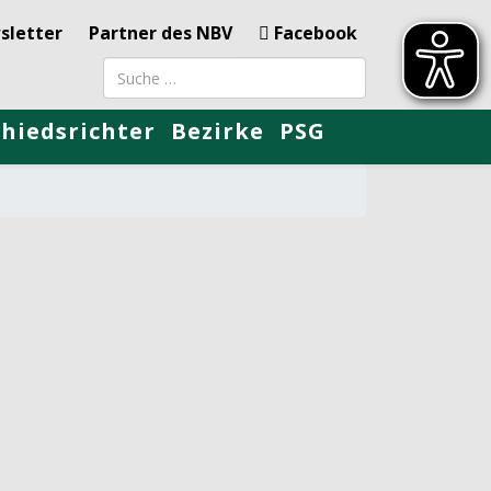
sletter
Partner des NBV
Facebook
Suchbegriff
chiedsrichter
Bezirke
PSG