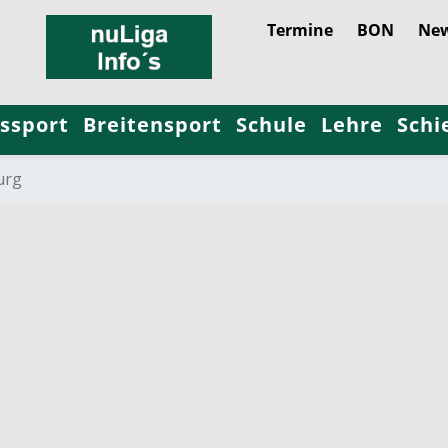
Termine
BON
New
ssport
Breitensport
Schule
Lehre
Schi
urg