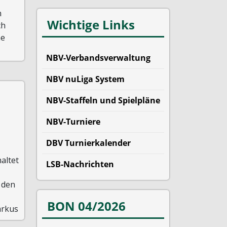
n
Wichtige Links
ch
ne
NBV-Verbandsverwaltung
NBV nuLiga System
NBV-Staffeln und Spielpläne
NBV-Turniere
DBV Turnierkalender
altet
LSB-Nachrichten
 den
BON 04/2026
arkus