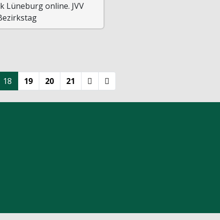
k Lüneburg online. JVV
Bezirkstag
18
19
20
21