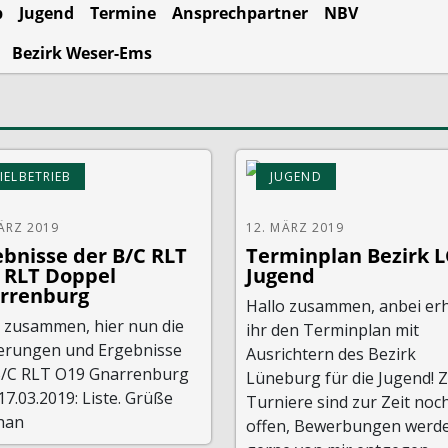
b
Jugend
Termine
Ansprechpartner
NBV
Bezirk Weser-Ems
IELBETRIEB
JUGEND
ÄRZ 2019
12. MÄRZ 2019
ebnisse der B/C RLT
Terminplan Bezirk 
 RLT Doppel
Jugend
rrenburg
Hallo zusammen, anbei erh
o zusammen, hier nun die
ihr den Terminplan mit
ierungen und Ergebnisse
Ausrichtern des Bezirk
B/C RLT O19 Gnarrenburg
Lüneburg für die Jugend! 
7.03.2019: Liste. Grüße
Turniere sind zur Zeit noc
han
offen, Bewerbungen werd