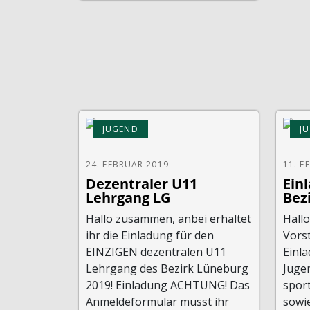
JUGEND
J
24. FEBRUAR 2019
11. F
Dezentraler U11
Ein
Lehrgang LG
Bez
Hallo zusammen, anbei erhaltet
Hall
ihr die Einladung für den
Vorst
EINZIGEN dezentralen U11
Einla
Lehrgang des Bezirk Lüneburg
Juge
2019! Einladung ACHTUNG! Das
spor
Anmeldeformular müsst ihr
sowi