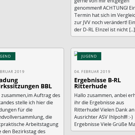
gerne von mir entgegen
genommen!! ACHTUNG! Ei
Termin hat sich im Verglei
zur JVV noch verändert! Ei
der D-RL EInzel ist nicht [...]
UGEND
JUGEND
EBRUAR 2019
04. FEBRUAR 2019
ladung
Ergebnisse B-RL
irkssitzungen BBL
Ritterhude
o zusammen,im Auftrag des
Hallo zusammen, anbei erh
andes stelle ich hier die
ihr die Ergebnisse aus
dungen für die
Ritterhude! Vielen Dank an
ndvollversammlung, die
Ausrichter ASV Ihlpohl!!! :-)
tpraktische Arbeitstagung
Ergebnisse Viele Grüße M
e den Bezirkstag des