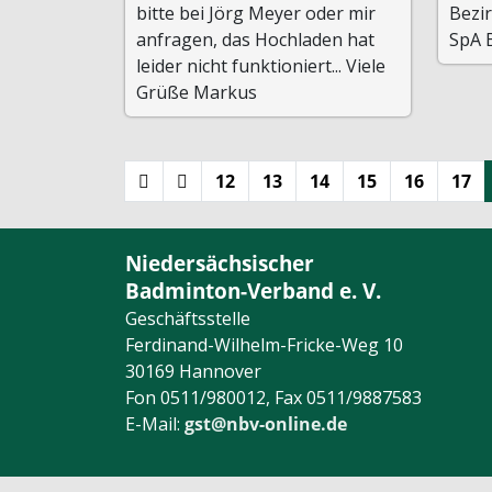
bitte bei Jörg Meyer oder mir
Bezir
anfragen, das Hochladen hat
SpA 
leider nicht funktioniert... Viele
Grüße Markus
12
13
14
15
16
17
Niedersächsischer
Badminton-Verband e. V.
Geschäftsstelle
Ferdinand-Wilhelm-Fricke-Weg 10
30169 Hannover
Fon 0511/980012, Fax 0511/9887583
E-Mail:
gst@nbv-online.de