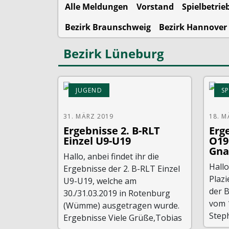
Alle Meldungen
Vorstand
Spielbetrie
Bezirk Braunschweig
Bezirk Hannover
Bezirk Lüneburg
JUGEND
SP
31. MÄRZ 2019
18. M
Ergebnisse 2. B-RLT
Erg
Einzel U9-U19
O19
Gna
Hallo, anbei findet ihr die
Hall
Ergebnisse der 2. B-RLT Einzel
Plaz
U9-U19, welche am
der 
30./31.03.2019 in Rotenburg
vom 1
(Wümme) ausgetragen wurde.
Step
Ergebnisse Viele Grüße,Tobias