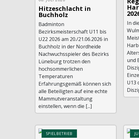
Reg
Har
Hitzeschlacht in
202
Buchholz
In d
Badminton
Wulms
Bezirksmeisterschaft U11 bis
Meis
U22 2026 am 20./21.06.2026 in
Harb
Buchholz in der Nordheide
Alter
Nachwuchsspieler des Bezirks
und 
Lüneburg trotzen den
Diszi
hochsommerlichen
Einze
Temperaturen
U13 
Erfahrungsgemäß können sich
Diszi
alle Beteiligten auf eine echte
Mammutveranstaltung
einstellen, wenn die [...]
SPIELBETRIEB
J