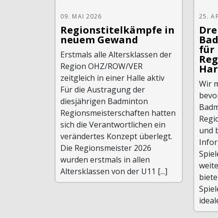
09. MAI 2026
25. A
Regionstitelkämpfe in
Dre
neuem Gewand
Bad
für
Erstmals alle Altersklassen der
Reg
Region OHZ/ROW/VER
Har
zeitgleich in einer Halle aktiv
Wir 
Für die Austragung der
bevo
diesjährigen Badminton
Badm
Regionsmeisterschaften hatten
Regi
sich die Verantwortlichen ein
und b
verändertes Konzept überlegt.
Infor
Die Regionsmeister 2026
Spiel
wurden erstmals in allen
weit
Altersklassen von der U11 [...]
biet
Spiel
ideal