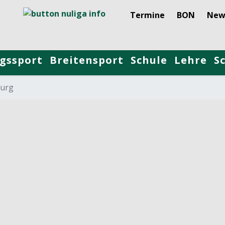
Termine
BON
New
gssport
Breitensport
Schule
Lehre
S
burg