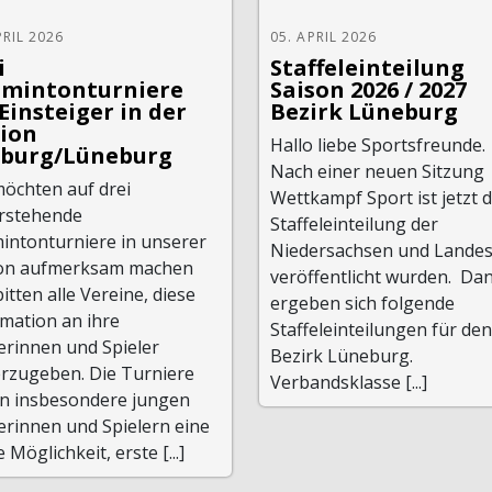
PRIL 2026
05. APRIL 2026
i
Staffeleinteilung
mintonturniere
Saison 2026 / 2027
 Einsteiger in der
Bezirk Lüneburg
ion
Hallo liebe Sportsfreunde.
burg/Lüneburg
Nach einer neuen Sitzung
möchten auf drei
Wettkampf Sport ist jetzt d
rstehende
Staffeleinteilung der
intonturniere in unserer
Niedersachsen und Landes
on aufmerksam machen
veröffentlicht wurden. Da
itten alle Vereine, diese
ergeben sich folgende
mation an ihre
Staffeleinteilungen für den
erinnen und Spieler
Bezirk Lüneburg.
erzugeben. Die Turniere
Verbandsklasse [...]
en insbesondere jungen
erinnen und Spielern eine
e Möglichkeit, erste [...]