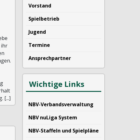
Vorstand
Spielbetrieb
n
Jugend
iebe
Termine
 ihr
en
Ansprechpartner
ngen.
Wichtige Links
ig
rhalt
[...]
NBV-Verbandsverwaltung
NBV nuLiga System
NBV-Staffeln und Spielpläne