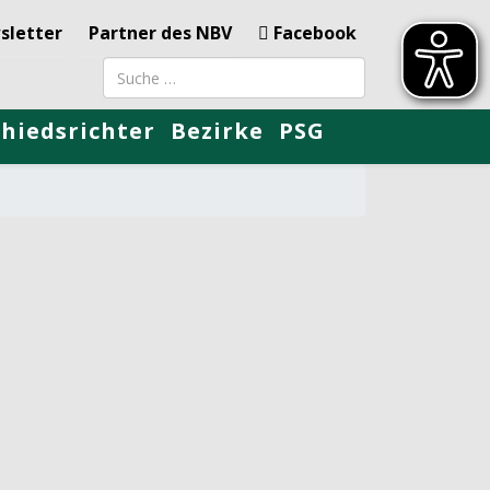
sletter
Partner des NBV
Facebook
Suchbegriff
chiedsrichter
Bezirke
PSG