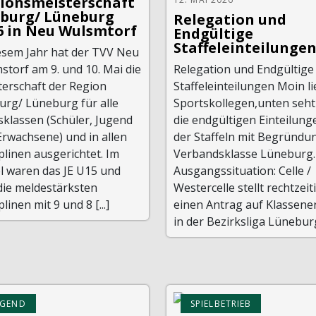
ionsmeisterschaft
burg/ Lüneburg
Relegation und
6 in Neu Wulsmtorf
Endgültige
Staffeleinteilunge
iesem Jahr hat der TVV Neu
torf am 9. und 10. Mai die
Relegation und Endgültige
terschaft der Region
Staffeleinteilungen Moin l
urg/ Lüneburg für alle
Sportskollegen,unten seht
sklassen (Schüler, Jugend
die endgültigen Einteilung
Erwachsene) und in allen
der Staffeln mit Begründu
plinen ausgerichtet. Im
Verbandsklasse Lüneburg.
l waren das JE U15 und
Ausgangssituation: Celle /
die meldestärksten
Westercelle stellt rechtzeit
plinen mit 9 und 8 [...]
einen Antrag auf Klassene
in der Bezirksliga Lüneburg. 
UGEND
SPIELBETRIEB