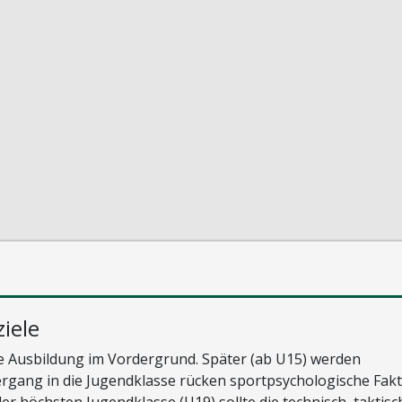
iele
che Ausbildung im Vordergrund. Später (ab U15) werden
rgang in die Jugendklasse rücken sportpsychologische Fak
der höchsten Jugendklasse (U19) sollte die technisch, taktisc