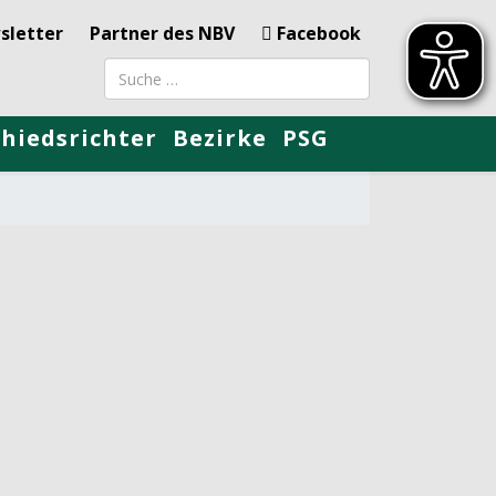
sletter
Partner des NBV
Facebook
Suchbegriff
chiedsrichter
Bezirke
PSG