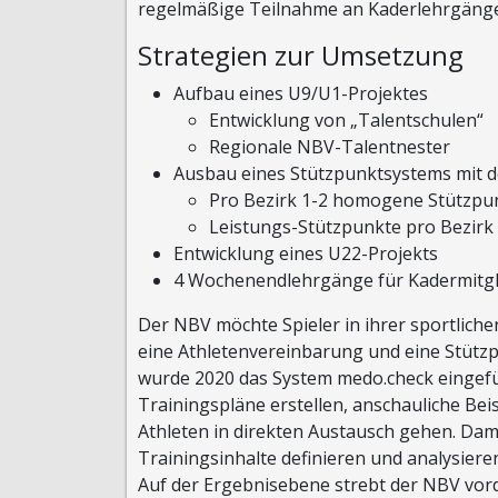
regelmäßige Teilnahme an Kaderlehrgäng
Strategien zur Umsetzung
Aufbau eines U9/U1-Projektes
Entwicklung von „Talentschulen“
Regionale NBV-Talentnester
Ausbau eines Stützpunktsystems mit 
Pro Bezirk 1-2 homogene Stützpu
Leistungs-Stützpunkte pro Bezir
Entwicklung eines U22-Projekts
4 Wochenendlehrgänge für Kadermitgl
Der NBV möchte Spieler in ihrer sportlich
eine Athletenvereinbarung und eine Stütz
wurde 2020 das System medo.check eingefüh
Trainingspläne erstellen, anschauliche Bei
Athleten in direkten Austausch gehen. Dami
Trainingsinhalte definieren und analysiere
Auf der Ergebnisebene strebt der NBV vord