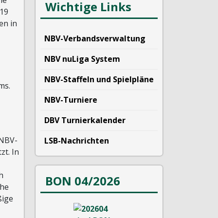
Wichtige Links
U19
en in
NBV-Verbandsverwaltung
NBV nuLiga System
NBV-Staffeln und Spielpläne
ms.
NBV-Turniere
DBV Turnierkalender
 NBV-
LSB-Nachrichten
zt. In
h
BON 04/2026
che
ßige