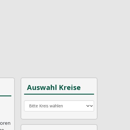
Auswahl Kreise
toren
he