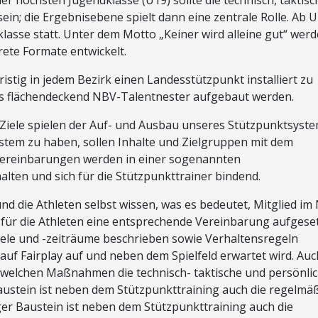
in; die Ergebnisebene spielt dann eine zentrale Rolle. Ab 
klasse statt. Unter dem Motto „Keiner wird alleine gut“ werd
ete Formate entwickelt.
ristig in jedem Bezirk einen Landesstützpunkt installiert zu
tes flächendeckend NBV-Talentnester aufgebaut werden.
 Ziele spielen der Auf- und Ausbau unseres Stützpunktsyste
tem zu haben, sollen Inhalte und Zielgruppen mit dem
Vereinbarungen werden in einer sogenannten
alten und sich für die Stützpunkttrainer bindend.
nd die Athleten selbst wissen, was es bedeutet, Mitglied im
d für die Athleten eine entsprechende Vereinbarung aufgeset
ele und -zeiträume beschrieben sowie Verhaltensregeln
 auf Fairplay auf und neben dem Spielfeld erwartet wird. Auc
t welchen Maßnahmen die technisch- taktische und persönli
 Baustein ist neben dem Stützpunkttraining auch die regelmä
er Baustein ist neben dem Stützpunkttraining auch die