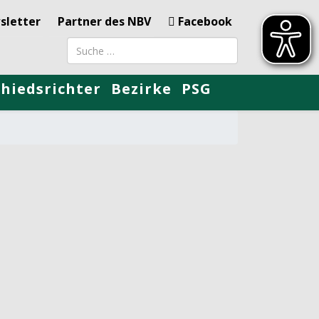
sletter
Partner des NBV
Facebook
Suchbegriff
chiedsrichter
Bezirke
PSG