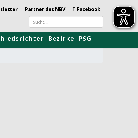
sletter
Partner des NBV
Facebook
Suchbegriff
chiedsrichter
Bezirke
PSG