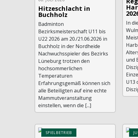
Reg
Har
Hitzeschlacht in
202
Buchholz
In d
Badminton
Wulms
Bezirksmeisterschaft U11 bis
Meis
U22 2026 am 20./21.06.2026 in
Harb
Buchholz in der Nordheide
Alter
Nachwuchsspieler des Bezirks
und 
Lüneburg trotzen den
Diszi
hochsommerlichen
Einze
Temperaturen
U13 
Erfahrungsgemäß können sich
Diszi
alle Beteiligten auf eine echte
Mammutveranstaltung
einstellen, wenn die [...]
SPIELBETRIEB
J