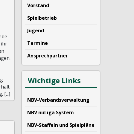
Vorstand
Spielbetrieb
n
Jugend
iebe
Termine
 ihr
en
Ansprechpartner
ngen.
Wichtige Links
ig
rhalt
[...]
NBV-Verbandsverwaltung
NBV nuLiga System
NBV-Staffeln und Spielpläne