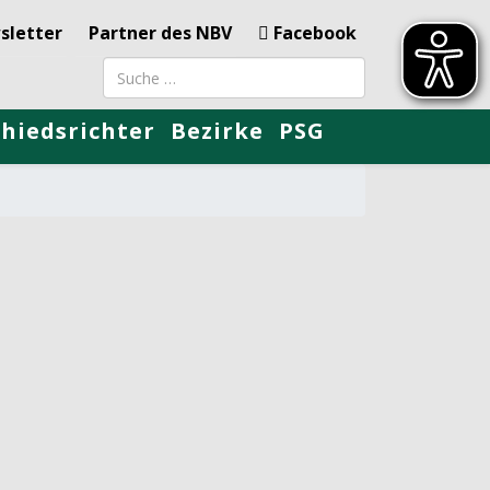
sletter
Partner des NBV
Facebook
Suchbegriff
chiedsrichter
Bezirke
PSG