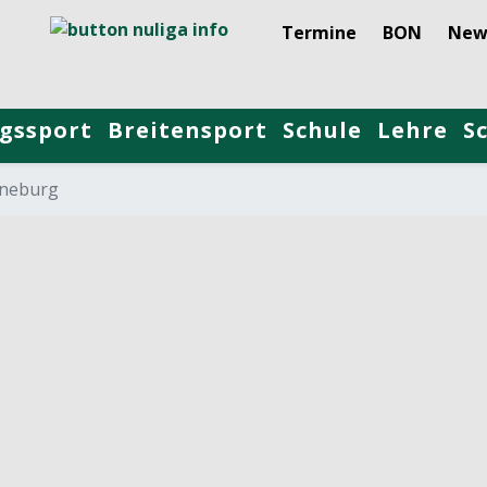
Termine
BON
New
gssport
Breitensport
Schule
Lehre
S
neburg