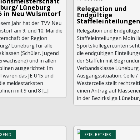
ionsmeisterschaft
burg/ Lüneburg
Relegation und
6 in Neu Wulsmtorf
Endgültige
Staffeleinteilunge
iesem Jahr hat der TVV Neu
torf am 9. und 10. Mai die
Relegation und Endgültige
terschaft der Region
Staffeleinteilungen Moin l
urg/ Lüneburg für alle
Sportskollegen,unten seht
sklassen (Schüler, Jugend
die endgültigen Einteilung
Erwachsene) und in allen
der Staffeln mit Begründu
plinen ausgerichtet. Im
Verbandsklasse Lüneburg.
l waren das JE U15 und
Ausgangssituation: Celle /
die meldestärksten
Westercelle stellt rechtzeit
plinen mit 9 und 8 [...]
einen Antrag auf Klassene
in der Bezirksliga Lüneburg. 
UGEND
SPIELBETRIEB