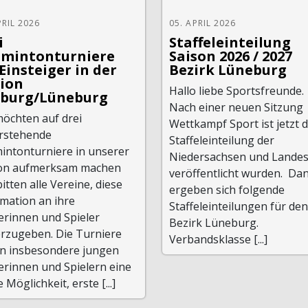
PRIL 2026
05. APRIL 2026
i
Staffeleinteilung
mintonturniere
Saison 2026 / 2027
 Einsteiger in der
Bezirk Lüneburg
ion
Hallo liebe Sportsfreunde.
burg/Lüneburg
Nach einer neuen Sitzung
möchten auf drei
Wettkampf Sport ist jetzt d
rstehende
Staffeleinteilung der
intonturniere in unserer
Niedersachsen und Landes
on aufmerksam machen
veröffentlicht wurden. Da
itten alle Vereine, diese
ergeben sich folgende
mation an ihre
Staffeleinteilungen für den
erinnen und Spieler
Bezirk Lüneburg.
erzugeben. Die Turniere
Verbandsklasse [...]
en insbesondere jungen
erinnen und Spielern eine
e Möglichkeit, erste [...]