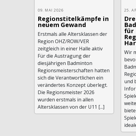
09. MAI 2026
25. A
Regionstitelkämpfe in
Dre
neuem Gewand
Bad
für
Erstmals alle Altersklassen der
Reg
Region OHZ/ROW/VER
Har
zeitgleich in einer Halle aktiv
Wir 
Für die Austragung der
bevo
diesjährigen Badminton
Badm
Regionsmeisterschaften hatten
Regi
sich die Verantwortlichen ein
und b
verändertes Konzept überlegt.
Infor
Die Regionsmeister 2026
Spiel
wurden erstmals in allen
weit
Altersklassen von der U11 [...]
biet
Spiel
ideal