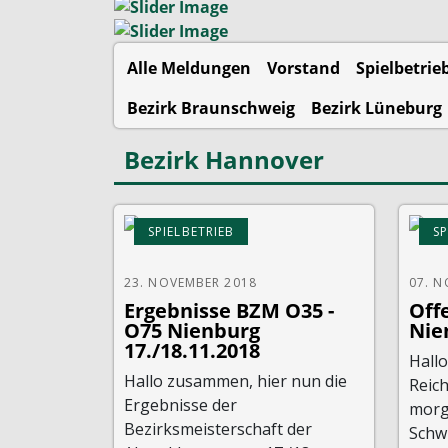
Alle Meldungen
Vorstand
Spielbetrie
Bezirk Braunschweig
Bezirk Lüneburg
Bezirk Hannover
SPIELBETRIEB
SP
23. NOVEMBER 2018
07. 
Ergebnisse BZM O35 -
Off
O75 Nienburg
Nie
17./18.11.2018
Hall
Hallo zusammen, hier nun die
Reich
Ergebnisse der
morg
Bezirksmeisterschaft der
Schw