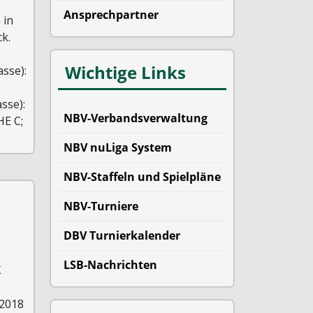
Ansprechpartner
 in
k.
Wichtige Links
asse):
sse):
NBV-Verbandsverwaltung
HE C;
NBV nuLiga System
NBV-Staffeln und Spielpläne
NBV-Turniere
DBV Turnierkalender
LSB-Nachrichten
k
 2018