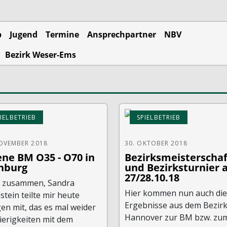
b
Jugend
Termine
Ansprechpartner
NBV
Bezirk Weser-Ems
IELBETRIEB
SPIELBETRIEB
NOVEMBER 2018
30. OKTOBER 2018
ene BM O35 - O70 in
Bezirksmeisterschaf
nburg
und Bezirksturnier
27/28.10.18
o zusammen, Sandra
Hier kommen nun auch die
stein teilte mir heute
Ergebnisse aus dem Bezir
en mit, das es mal weider
Hannover zur BM bzw. zu
ierigkeiten mit dem