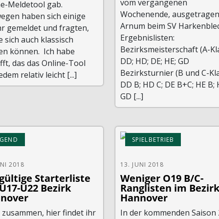
vom vergangenen
ne-Meldetool gab.
Wochenende, ausgetragen
egen haben sich einige
Arnum beim SV Harkenblec
hr gemeldet und fragten,
Ergebnislisten:
e sich auch klassisch
Bezirksmeisterschaft (A-Kl
en können. Ich habe
DD; HD; DE; HE; GD
ft, das das Online-Tool
Bezirksturnier (B und C-Kla
edem relativ leicht [...]
DD B; HD C; DE B+C; HE B; 
GD [...]
UGEND
SPIELBETRIEB
UNI 2018
13. JUNI 2018
ültige Starterliste
Weniger O19 B/C-
U17-U22 Bezirk
Ranglisten im Bezir
nover
Hannover
 zusammen, hier findet ihr
In der kommenden Saison