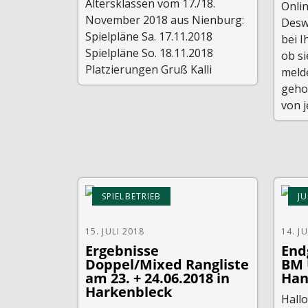
Altersklassen vom 17./18.
Onli
November 2018 aus Nienburg:
Desw
Spielpläne Sa. 17.11.2018
bei I
Spielpläne So. 18.11.2018
ob si
Platzierungen Gruß Kalli
meld
gehof
von j
SPIELBETRIEB
J
15. JULI 2018
14. J
Ergebnisse
Endg
Doppel/Mixed Rangliste
BM 
am 23. + 24.06.2018 in
Han
Harkenbleck
Hallo