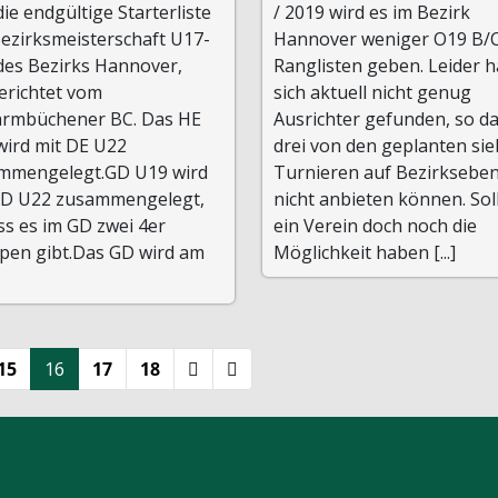
ie endgültige Starterliste
/ 2019 wird es im Bezirk
Bezirksmeisterschaft U17-
Hannover weniger O19 B/
des Bezirks Hannover,
Ranglisten geben. Leider 
erichtet vom
sich aktuell nicht genug
armbüchener BC. Das HE
Ausrichter gefunden, so da
wird mit DE U22
drei von den geplanten si
mmengelegt.GD U19 wird
Turnieren auf Bezirksebe
GD U22 zusammengelegt,
nicht anbieten können. Sol
ss es im GD zwei 4er
ein Verein doch noch die
pen gibt.Das GD wird am
Möglichkeit haben [...]
15
16
17
18