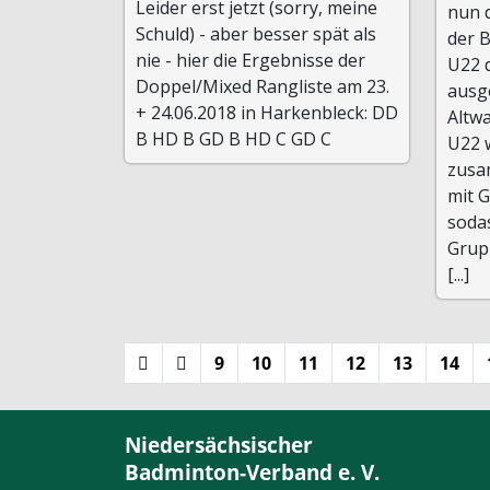
Leider erst jetzt (sorry, meine
nun d
Schuld) - aber besser spät als
der 
nie - hier die Ergebnisse der
U22 
Doppel/Mixed Rangliste am 23.
ausg
+ 24.06.2018 in Harkenbleck: DD
Altw
B HD B GD B HD C GD C
U22 
zusa
mit 
soda
Grup
[...]
9
10
11
12
13
14
Niedersächsischer
Badminton-Verband e. V.