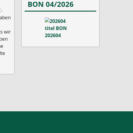
BON 04/2026
C-
haben
s wir
eben
ne
lte